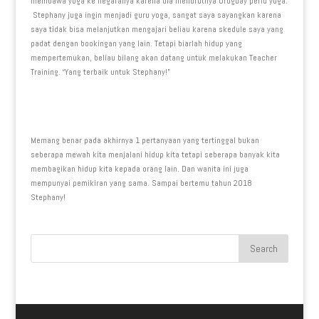
membawa yoga ke negaranya karena dia menurutnya Uruguay perlu yoga.
Stephany juga ingin menjadi guru yoga, sangat saya sayangkan karena
saya tidak bisa melanjutkan mengajari beliau karena skedule saya yang
padat dengan bookingan yang lain. Tetapi biarlah hidup yang
mempertemukan, beliau bilang akan datang untuk melakukan Teacher
Training. “Yang terbaik untuk Stephany!”
Memang benar pada akhirnya 1 pertanyaan yang tertinggal bukan
seberapa mewah kita menjalani hidup kita tetapi seberapa banyak kita
membagikan hidup kita kepada orang lain. Dan wanita ini juga
mempunyai pemikiran yang sama. Sampai bertemu tahun 2018
Stephany!