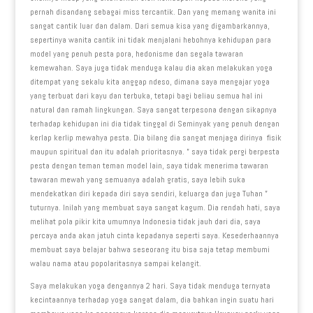
pernah disandang sebagai miss tercantik. Dan yang memang wanita ini
sangat cantik luar dan dalam. Dari semua kisa yang digambarkannya,
sepertinya wanita cantik ini tidak menjalani hebohnya kehidupan para
model yang penuh pesta pora, hedonisme dan segala tawaran
kemewahan. Saya juga tidak menduga kalau dia akan melakukan yoga
ditempat yang sekalu kita anggap ndeso, dimana saya mengajar yoga
yang terbuat dari kayu dan terbuka, tetapi bagi beliau semua hal ini
natural dan ramah lingkungan. Saya sangat terpesona dengan sikapnya
terhadap kehidupan ini dia tidak tinggal di Seminyak yang penuh dengan
kerlap kerlip mewahya pesta. Dia bilang dia sangat menjaga dirinya fisik
maupun spiritual dan itu adalah prioritasnya. ” saya tidak pergi berpesta
pesta dengan teman teman model lain, saya tidak menerima tawaran
tawaran mewah yang semuanya adalah gratis, saya lebih suka
mendekatkan diri kepada diri saya sendiri, keluarga dan juga Tuhan ”
tuturnya. Inilah yang membuat saya sangat kagum. Dia rendah hati, saya
melihat pola pikir kita umumnya Indonesia tidak jauh dari dia, saya
percaya anda akan jatuh cinta kepadanya seperti saya. Kesederhaannya
membuat saya belajar bahwa seseorang itu bisa saja tetap membumi
walau nama atau popolaritasnya sampai kelangit.
Saya melakukan yoga dengannya 2 hari. Saya tidak menduga ternyata
kecintaannya terhadap yoga sangat dalam, dia bahkan ingin suatu hari