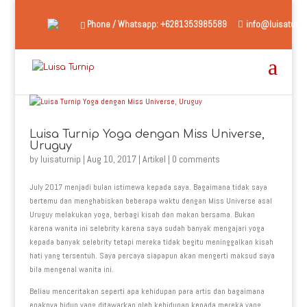
Phone / Whatsapp: +6281353985589
info@luisaturni
Luisa Turnip Yoga dengan Miss Universe,
Uruguy
by
luisaturnip
|
Aug 10, 2017
|
Artikel
|
0 comments
July 2017 menjadi bulan istimewa kepada saya. Bagaimana tidak saya
bertemu dan menghabiskan beberapa waktu dengan Miss Universe asal
Uruguy melakukan yoga, berbagi kisah dan makan bersama. Bukan
karena wanita ini selebrity karena saya sudah banyak mengajari yoga
kepada banyak selebrity tetapi mereka tidak begitu meninggalkan kisah
hati yang tersentuh. Saya percaya siapapun akan mengerti maksud saya
bila mengenal wanita ini.
Beliau menceritakan seperti apa kehidupan para artis dan bagaimana
enaknya hidup yang ditawarkan oleh kehidupan kepada mereka yang